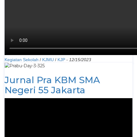
Kegiatan Sekolah
/
KJMU
/
KJP
-
12/15/2023
Jurnal Pra KBM SMA
Negeri 55 Jakarta