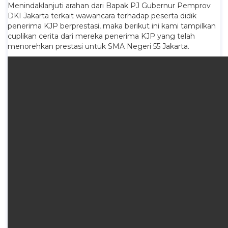
Menindaklanjuti arahan dari Bapak PJ Gubernur Pemprov
DKI Jakarta terkait wawancara terhadap peserta didik
penerima KJP berprestasi, maka berikut ini kami tampilkan
cuplikan cerita dari mereka penerima KJP yang telah
menorehkan prestasi untuk SMA Negeri 55 Jakarta.