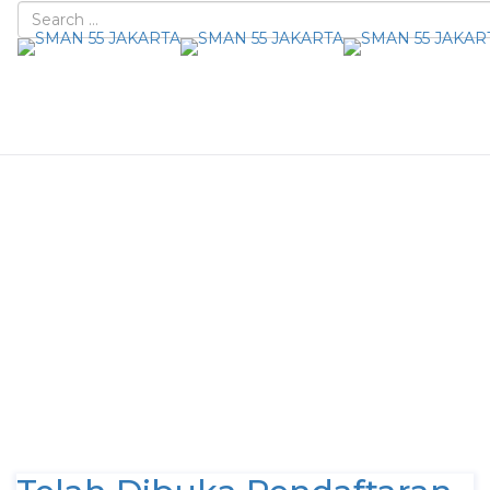
KJMU
Ark
/
KJMU