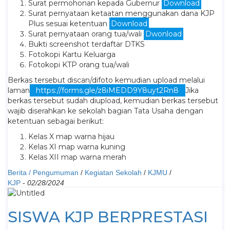
Surat permohonan kepada Gubernur
Download
Surat pernyataan ketaatan menggunakan dana KJP
Plus sesuai ketentuan
Download
Surat pernyataan orang tua/wali
Dwonload
Bukti screenshot terdaftar DTKS
Fotokopi Kartu Keluarga
Fotokopi KTP orang tua/wali
Berkas tersebut discan/difoto kemudian upload melalui
laman
https://forms.gle/z8iMEDD9Y8uyt2Rn8
Jika
berkas tersebut sudah diupload, kemudian berkas tersebut
wajib diserahkan ke sekolah bagian Tata Usaha dengan
ketentuan sebagai berikut:
Kelas X map warna hijau
Kelas XI map warna kuning
Kelas XII map warna merah
Berita / Pengumuman
/
Kegiatan Sekolah
/
KJMU
/
KJP
-
02/28/2024
SISWA KJP BERPRESTASI