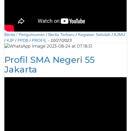
Berita / Pengumuman
/
Berita Terbaru
/
Kegiatan Sekolah
/
KJMU
/
KJP
/
PPDB
/
PROFIL
-
10/27/2023
Profil SMA Negeri 55
Jakarta