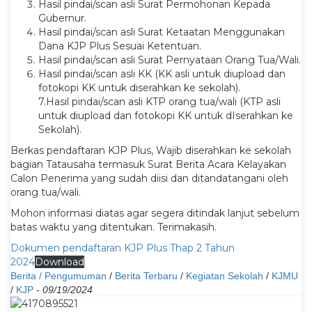
Hasil pindai/scan asli Surat Permohonan Kepada
Gubernur.
Hasil pindai/scan asli Surat Ketaatan Menggunakan
Dana KJP Plus Sesuai Ketentuan.
Hasil pindai/scan asli Surat Pernyataan Orang Tua/Wali.
Hasil pindai/scan asli KK (KK asli untuk diupload dan
fotokopi KK untuk diserahkan ke sekolah).
7.⁠Hasil pindai/scan asli KTP orang tua/wali (KTP asli
untuk diupload dan fotokopi KK untuk dIserahkan ke
Sekolah).
Berkas pendaftaran KJP Plus, Wajib diserahkan ke sekolah
bagian Tatausaha termasuk Surat Berita Acara Kelayakan
Calon Penerima yang sudah diisi dan ditandatangani oleh
orang tua/wali.
Mohon informasi diatas agar segera ditindak lanjut sebelum
batas waktu yang ditentukan. Terimakasih.
Dokumen pendaftaran KJP Plus Thap 2 Tahun
2024
Download
Berita / Pengumuman
/
Berita Terbaru
/
Kegiatan Sekolah
/
KJMU
/
KJP
-
09/19/2024