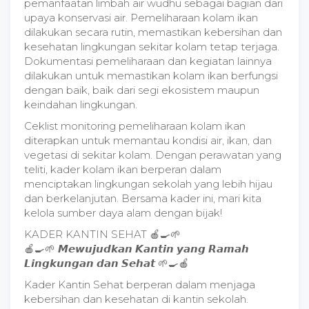
pemanfaatan limbah air wudhu sebagai bagian dari
upaya konservasi air. Pemeliharaan kolam ikan
dilakukan secara rutin, memastikan kebersihan dan
kesehatan lingkungan sekitar kolam tetap terjaga.
Dokumentasi pemeliharaan dan kegiatan lainnya
dilakukan untuk memastikan kolam ikan berfungsi
dengan baik, baik dari segi ekosistem maupun
keindahan lingkungan.
Ceklist monitoring pemeliharaan kolam ikan
diterapkan untuk memantau kondisi air, ikan, dan
vegetasi di sekitar kolam. Dengan perawatan yang
teliti, kader kolam ikan berperan dalam
menciptakan lingkungan sekolah yang lebih hijau
dan berkelanjutan. Bersama kader ini, mari kita
kelola sumber daya alam dengan bijak!
KADER KANTIN SEHAT 🍎🍳🌱
🍎🍳🌱 𝙈𝙚𝙬𝙪𝙟𝙪𝙙𝙠𝙖𝙣 𝙆𝙖𝙣𝙩𝙞𝙣 𝙮𝙖𝙣𝙜 𝙍𝙖𝙢𝙖𝙝
𝙇𝙞𝙣𝙜𝙠𝙪𝙣𝙜𝙖𝙣 𝙙𝙖𝙣 𝙎𝙚𝙝𝙖𝙩 🌱🍳🍎
Kader Kantin Sehat berperan dalam menjaga
kebersihan dan kesehatan di kantin sekolah.