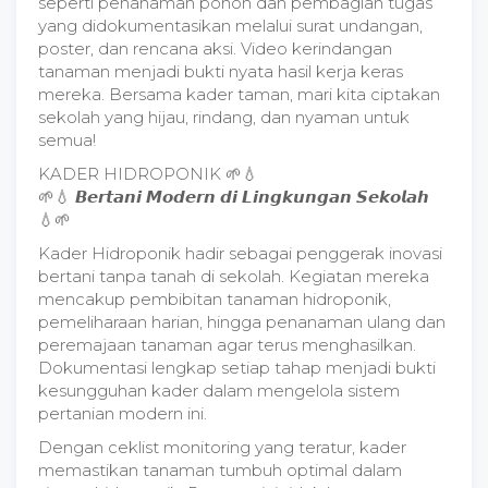
seperti penanaman pohon dan pembagian tugas
yang didokumentasikan melalui surat undangan,
poster, dan rencana aksi. Video kerindangan
tanaman menjadi bukti nyata hasil kerja keras
mereka. Bersama kader taman, mari kita ciptakan
sekolah yang hijau, rindang, dan nyaman untuk
semua!
KADER HIDROPONIK 🌱💧
🌱💧 𝘽𝙚𝙧𝙩𝙖𝙣𝙞 𝙈𝙤𝙙𝙚𝙧𝙣 𝙙𝙞 𝙇𝙞𝙣𝙜𝙠𝙪𝙣𝙜𝙖𝙣 𝙎𝙚𝙠𝙤𝙡𝙖𝙝
💧🌱
Kader Hidroponik hadir sebagai penggerak inovasi
bertani tanpa tanah di sekolah. Kegiatan mereka
mencakup pembibitan tanaman hidroponik,
pemeliharaan harian, hingga penanaman ulang dan
peremajaan tanaman agar terus menghasilkan.
Dokumentasi lengkap setiap tahap menjadi bukti
kesungguhan kader dalam mengelola sistem
pertanian modern ini.
Dengan ceklist monitoring yang teratur, kader
memastikan tanaman tumbuh optimal dalam