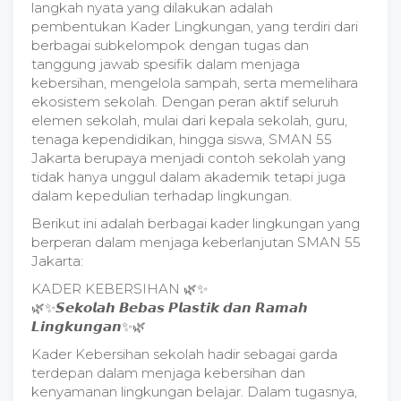
langkah nyata yang dilakukan adalah
pembentukan Kader Lingkungan, yang terdiri dari
berbagai subkelompok dengan tugas dan
tanggung jawab spesifik dalam menjaga
kebersihan, mengelola sampah, serta memelihara
ekosistem sekolah. Dengan peran aktif seluruh
elemen sekolah, mulai dari kepala sekolah, guru,
tenaga kependidikan, hingga siswa, SMAN 55
Jakarta berupaya menjadi contoh sekolah yang
tidak hanya unggul dalam akademik tetapi juga
dalam kepedulian terhadap lingkungan.
Berikut ini adalah berbagai kader lingkungan yang
berperan dalam menjaga keberlanjutan SMAN 55
Jakarta:
KADER KEBERSIHAN 🌿✨
🌿✨𝙎𝙚𝙠𝙤𝙡𝙖𝙝 𝘽𝙚𝙗𝙖𝙨 𝙋𝙡𝙖𝙨𝙩𝙞𝙠 𝙙𝙖𝙣 𝙍𝙖𝙢𝙖𝙝
𝙇𝙞𝙣𝙜𝙠𝙪𝙣𝙜𝙖𝙣✨🌿
Kader Kebersihan sekolah hadir sebagai garda
terdepan dalam menjaga kebersihan dan
kenyamanan lingkungan belajar. Dalam tugasnya,