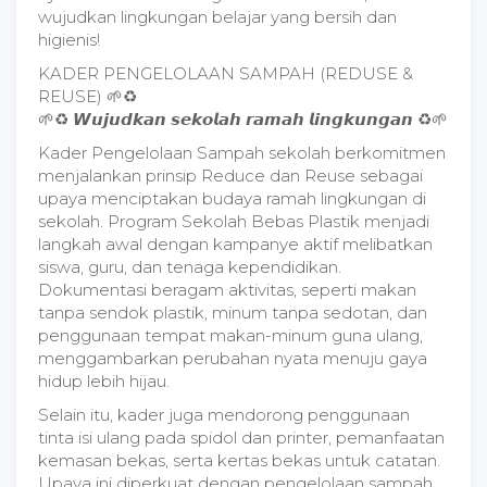
wujudkan lingkungan belajar yang bersih dan
higienis!
KADER PENGELOLAAN SAMPAH (REDUSE &
REUSE) 🌱♻
🌱♻ 𝙒𝙪𝙟𝙪𝙙𝙠𝙖𝙣 𝙨𝙚𝙠𝙤𝙡𝙖𝙝 𝙧𝙖𝙢𝙖𝙝 𝙡𝙞𝙣𝙜𝙠𝙪𝙣𝙜𝙖𝙣 ♻🌱
Kader Pengelolaan Sampah sekolah berkomitmen
menjalankan prinsip Reduce dan Reuse sebagai
upaya menciptakan budaya ramah lingkungan di
sekolah. Program Sekolah Bebas Plastik menjadi
langkah awal dengan kampanye aktif melibatkan
siswa, guru, dan tenaga kependidikan.
Dokumentasi beragam aktivitas, seperti makan
tanpa sendok plastik, minum tanpa sedotan, dan
penggunaan tempat makan-minum guna ulang,
menggambarkan perubahan nyata menuju gaya
hidup lebih hijau.
Selain itu, kader juga mendorong penggunaan
tinta isi ulang pada spidol dan printer, pemanfaatan
kemasan bekas, serta kertas bekas untuk catatan.
Upaya ini diperkuat dengan pengelolaan sampah