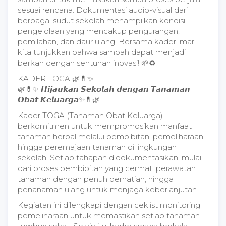
sesuai rencana. Dokumentasi audio-visual dari
berbagai sudut sekolah menampilkan kondisi
pengelolaan yang mencakup pengurangan,
pemilahan, dan daur ulang. Bersama kader, mari
kita tunjukkan bahwa sampah dapat menjadi
berkah dengan sentuhan inovasi! 🌱♻
KADER TOGA 🌿💊✨
🌿💊✨ 𝙃𝙞𝙟𝙖𝙪𝙠𝙖𝙣 𝙎𝙚𝙠𝙤𝙡𝙖𝙝 𝙙𝙚𝙣𝙜𝙖𝙣 𝙏𝙖𝙣𝙖𝙢𝙖𝙣
𝙊𝙗𝙖𝙩 𝙆𝙚𝙡𝙪𝙖𝙧𝙜𝙖✨💊🌿
Kader TOGA (Tanaman Obat Keluarga)
berkomitmen untuk mempromosikan manfaat
tanaman herbal melalui pembibitan, pemeliharaan,
hingga peremajaan tanaman di lingkungan
sekolah. Setiap tahapan didokumentasikan, mulai
dari proses pembibitan yang cermat, perawatan
tanaman dengan penuh perhatian, hingga
penanaman ulang untuk menjaga keberlanjutan.
Kegiatan ini dilengkapi dengan ceklist monitoring
pemeliharaan untuk memastikan setiap tanaman