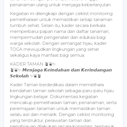
penanaman ulang untuk menjaga keberlanjutan.
Kegiatan ini dilengkapi dengan ceklist monitoring
pemeliharaan untuk memastikan setiap tanaman
tumbuh sehat. Selain itu, kader secara berkala
memperbarui papan nama dan daftar tanaman,
mempermudah pengenalan dan edukasi bagi
warga sekolah. Dengan semangat hijau, kader
TOGA mewujudkan lingkungan yang sehat
sekaligus kaya manfaat bagi semua.
KADER TAMAN 🪴⛲✨
🪴⛲✨ 𝙈𝙚𝙣𝙟𝙖𝙜𝙖 𝙆𝙚𝙞𝙣𝙙𝙖𝙝𝙖𝙣 𝙙𝙖𝙣 𝙆𝙚𝙧𝙞𝙣𝙙𝙖𝙣𝙜𝙖𝙣
𝙎𝙚𝙠𝙤𝙡𝙖𝙝 ✨⛲🪴
Kader Taman berdedikasi dalam memelihara
keindahan taman sekolah sebagai paru-paru hijau
lingkungan belajar. Dokumentasi kegiatan
mencakup pemeliharaan taman, penanaman, serta
peremajaan tanaman untuk memastikan taman
selalu asri dan menarik. Dengan ceklist monitoring
yang terstruktur, perawatan taman dan
penghijauan dilakukan secara konsisten, termasuk