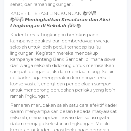
sehat, dan ramah lingkungan!
KADER LITERASI LINGKUNGAN 📚💡📠
📚💡📠 𝙈𝙚𝙣𝙞𝙣𝙜𝙠𝙖𝙩𝙠𝙖𝙣 𝙆𝙚𝙨𝙖𝙙𝙖𝙧𝙖𝙣 𝙙𝙖𝙣 𝘼𝙠𝙨𝙞
𝙇𝙞𝙣𝙜𝙠𝙪𝙣𝙜𝙖𝙣 𝙙𝙞 𝙎𝙚𝙠𝙤𝙡𝙖𝙝 📠💡📚
Kader Literasi Lingkungan berfokus pada
kampanye edukasi dan pemberdayaan warga
sekolah untuk lebih peduli terhadap isu-isu
lingkungan. Kegiatan mereka mencakup
kampanye tentang Bank Sampah, di mana siswa
dan warga sekolah didorong untuk memisahkan
sampah dengan bijak dan mendaur ulang. Selain
itu, kader juga mengadakan kampanye terkait
konservasi air, energi, dan pengelolaan sampah
untuk mendorong perubahan perilaku yang lebih
ramah lingkungan.
Pameran merupakan salah satu cara efektif kader
dalam menyampaikan pesan kepada masyarakat
sekolah, menampilkan inovasi dan solusi nyata
dalam menjaga kelestarian lingkungan. Melalui
kegiatan ini, kader literasi lingkungan berperan