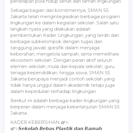
penerapan pola hidup sehat dan ramah lingkungan.
Sebagai bagian dari komitmennya, SMAN 55
Jakarta telah mengintegrasikan berbagai program
lingkungan ke dalam kegiatan sekolah. Salah satu
langkah nyata yang dilakukan adalah
pembentukan Kader Lingkungan, yang terdiri dari
berbagai subkelompok dengan tugas dan
tanggung jawab spesifik dalam menjaga
kebersihan, mengelola sampah, serta memelihara
ekosistem sekolah. Dengan peran aktif seluruh
elemen sekolah, mulai dari kepala sekolah, guru,
tenaga kependidikan, hingga siswa, SMAN 55
Jakarta berupaya menjadi contoh sekolah yang
tidak hanya unggul dalam akademik tetapi juga
dalam kepedulian terhadap lingkungan.
Berikut ini adalah berbagai kader lingkungan yang
berperan dalam menjaga keberlanjutan SMAN 55
Jakarta:
KADER KEBERSIHAN 🌿✨
🌿✨𝙎𝙚𝙠𝙤𝙡𝙖𝙝 𝘽𝙚𝙗𝙖𝙨 𝙋𝙡𝙖𝙨𝙩𝙞𝙠 𝙙𝙖𝙣 𝙍𝙖𝙢𝙖𝙝