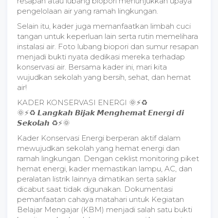
resapan atau lubang biopori menunjukkan upaya
pengelolaan air yang ramah lingkungan.
Selain itu, kader juga memanfaatkan limbah cuci
tangan untuk keperluan lain serta rutin memelihara
instalasi air. Foto lubang biopori dan sumur resapan
menjadi bukti nyata dedikasi mereka terhadap
konservasi air. Bersama kader ini, mari kita
wujudkan sekolah yang bersih, sehat, dan hemat
air!
KADER KONSERVASI ENERGI 🌞⚡♻
🌞⚡♻ 𝙇𝙖𝙣𝙜𝙠𝙖𝙝 𝘽𝙞𝙟𝙖𝙠 𝙈𝙚𝙣𝙜𝙝𝙚𝙢𝙖𝙩 𝙀𝙣𝙚𝙧𝙜𝙞 𝙙𝙞
𝙎𝙚𝙠𝙤𝙡𝙖𝙝 ♻⚡🌞
Kader Konservasi Energi berperan aktif dalam
mewujudkan sekolah yang hemat energi dan
ramah lingkungan. Dengan ceklist monitoring piket
hemat energi, kader memastikan lampu, AC, dan
peralatan listrik lainnya dimatikan serta saklar
dicabut saat tidak digunakan. Dokumentasi
pemanfaatan cahaya matahari untuk Kegiatan
Belajar Mengajar (KBM) menjadi salah satu bukti