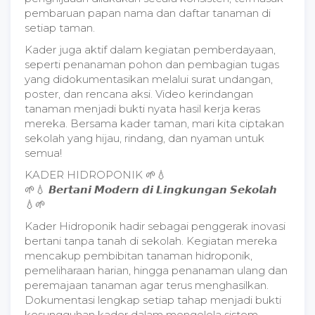
pembaruan papan nama dan daftar tanaman di
setiap taman.
Kader juga aktif dalam kegiatan pemberdayaan,
seperti penanaman pohon dan pembagian tugas
yang didokumentasikan melalui surat undangan,
poster, dan rencana aksi. Video kerindangan
tanaman menjadi bukti nyata hasil kerja keras
mereka. Bersama kader taman, mari kita ciptakan
sekolah yang hijau, rindang, dan nyaman untuk
semua!
KADER HIDROPONIK 🌱💧
🌱💧 𝘽𝙚𝙧𝙩𝙖𝙣𝙞 𝙈𝙤𝙙𝙚𝙧𝙣 𝙙𝙞 𝙇𝙞𝙣𝙜𝙠𝙪𝙣𝙜𝙖𝙣 𝙎𝙚𝙠𝙤𝙡𝙖𝙝
💧🌱
Kader Hidroponik hadir sebagai penggerak inovasi
bertani tanpa tanah di sekolah. Kegiatan mereka
mencakup pembibitan tanaman hidroponik,
pemeliharaan harian, hingga penanaman ulang dan
peremajaan tanaman agar terus menghasilkan.
Dokumentasi lengkap setiap tahap menjadi bukti
kesungguhan kader dalam mengelola sistem