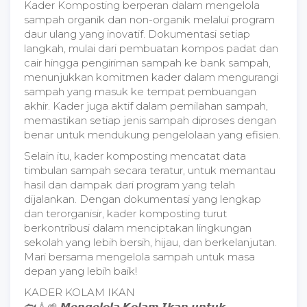
Kader Komposting berperan dalam mengelola
sampah organik dan non-organik melalui program
daur ulang yang inovatif. Dokumentasi setiap
langkah, mulai dari pembuatan kompos padat dan
cair hingga pengiriman sampah ke bank sampah,
menunjukkan komitmen kader dalam mengurangi
sampah yang masuk ke tempat pembuangan
akhir. Kader juga aktif dalam pemilahan sampah,
memastikan setiap jenis sampah diproses dengan
benar untuk mendukung pengelolaan yang efisien.
Selain itu, kader komposting mencatat data
timbulan sampah secara teratur, untuk memantau
hasil dan dampak dari program yang telah
dijalankan. Dengan dokumentasi yang lengkap
dan terorganisir, kader komposting turut
berkontribusi dalam menciptakan lingkungan
sekolah yang lebih bersih, hijau, dan berkelanjutan.
Mari bersama mengelola sampah untuk masa
depan yang lebih baik!
KADER KOLAM IKAN
🐟💧🌱 𝙈𝙚𝙣𝙜𝙚𝙡𝙤𝙡𝙖 𝙆𝙤𝙡𝙖𝙢 𝙄𝙠𝙖𝙣 𝙪𝙣𝙩𝙪𝙠