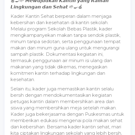
🍎🍳🌱 𝙈𝙚𝙬𝙪𝙟𝙪𝙙𝙠𝙖𝙣 𝙆𝙖𝙣𝙩𝙞𝙣 𝙮𝙖𝙣𝙜 𝙍𝙖𝙢𝙖𝙝
𝙇𝙞𝙣𝙜𝙠𝙪𝙣𝙜𝙖𝙣 𝙙𝙖𝙣 𝙎𝙚𝙝𝙖𝙩 🌱🍳🍎
Kader Kantin Sehat berperan dalam menjaga
kebersihan dan kesehatan di kantin sekolah.
Melalui program Sekolah Bebas Plastik, kader
mengkampanyekan makan tanpa sendok plastik,
minum tanpa sedotan, serta penggunaan tempat
makan dan minum guna ulang untuk mengurangi
sampah plastik. Dokumentasi kegiatan ini,
termasuk penggunaan air minum isi ulang dan
makanan yang tidak dikemas, menegaskan
komitmen kantin terhadap lingkungan dan
kesehatan.
Selain itu, kader juga memastikan kantin selalu
bersih dengan mendokumentasikan kegiatan
petugas kantin dalam membersihkan area dan
siswa yang membersihkan meja setelah makan.
Kader juga bekerjasama dengan Puskesmas untuk
memberikan edukasi mengenai pola makan sehat
dan kebersihan. Bersama kader kantin sehat, mari
kita ciptakan lingkungan sekolah yang lebih bersih,