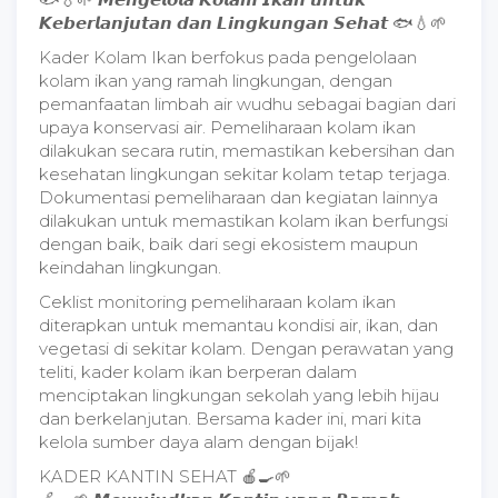
𝙆𝙚𝙗𝙚𝙧𝙡𝙖𝙣𝙟𝙪𝙩𝙖𝙣 𝙙𝙖𝙣 𝙇𝙞𝙣𝙜𝙠𝙪𝙣𝙜𝙖𝙣 𝙎𝙚𝙝𝙖𝙩 🐟💧🌱
Kader Kolam Ikan berfokus pada pengelolaan
kolam ikan yang ramah lingkungan, dengan
pemanfaatan limbah air wudhu sebagai bagian dari
upaya konservasi air. Pemeliharaan kolam ikan
dilakukan secara rutin, memastikan kebersihan dan
kesehatan lingkungan sekitar kolam tetap terjaga.
Dokumentasi pemeliharaan dan kegiatan lainnya
dilakukan untuk memastikan kolam ikan berfungsi
dengan baik, baik dari segi ekosistem maupun
keindahan lingkungan.
Ceklist monitoring pemeliharaan kolam ikan
diterapkan untuk memantau kondisi air, ikan, dan
vegetasi di sekitar kolam. Dengan perawatan yang
teliti, kader kolam ikan berperan dalam
menciptakan lingkungan sekolah yang lebih hijau
dan berkelanjutan. Bersama kader ini, mari kita
kelola sumber daya alam dengan bijak!
KADER KANTIN SEHAT 🍎🍳🌱