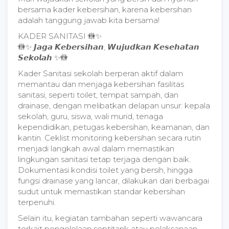
bersama kader kebersihan, karena kebersihan
adalah tanggung jawab kita bersama!
KADER SANITASI 🚻✨
🚻✨ 𝙅𝙖𝙜𝙖 𝙆𝙚𝙗𝙚𝙧𝙨𝙞𝙝𝙖𝙣, 𝙒𝙪𝙟𝙪𝙙𝙠𝙖𝙣 𝙆𝙚𝙨𝙚𝙝𝙖𝙩𝙖𝙣
𝙎𝙚𝙠𝙤𝙡𝙖𝙝 ✨🚻
Kader Sanitasi sekolah berperan aktif dalam
memantau dan menjaga kebersihan fasilitas
sanitasi, seperti toilet, tempat sampah, dan
drainase, dengan melibatkan delapan unsur: kepala
sekolah, guru, siswa, wali murid, tenaga
kependidikan, petugas kebersihan, keamanan, dan
kantin. Ceklist monitoring kebersihan secara rutin
menjadi langkah awal dalam memastikan
lingkungan sanitasi tetap terjaga dengan baik.
Dokumentasi kondisi toilet yang bersih, hingga
fungsi drainase yang lancar, dilakukan dari berbagai
sudut untuk memastikan standar kebersihan
terpenuhi.
Selain itu, kegiatan tambahan seperti wawancara
terkait pengelolaan septitank atau pelaksanaan