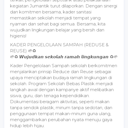
kegiatan Jumantik turut dilaporkan. Dengan sinergi
dan komitmen bersama, kader sanitasi
memastikan sekolah menjadi tempat yang
nyaman dan sehat bagi semua. Bersama, kita
wujudkan lingkungan belajar yang bersih dan
higienis!
KADER PENGELOLAAN SAMPAH (REDUSE &
REUSE) 🌱♻
🌱♻ 𝙒𝙪𝙟𝙪𝙙𝙠𝙖𝙣 𝙨𝙚𝙠𝙤𝙡𝙖𝙝 𝙧𝙖𝙢𝙖𝙝 𝙡𝙞𝙣𝙜𝙠𝙪𝙣𝙜𝙖𝙣 ♻🌱
Kader Pengelolaan Sampah sekolah berkomitmen
menjalankan prinsip Reduce dan Reuse sebagai
upaya menciptakan budaya ramah lingkungan di
sekolah. Program Sekolah Bebas Plastik menjadi
langkah awal dengan kampanye aktif melibatkan
siswa, guru, dan tenaga kependidikan.
Dokumentasi beragam aktivitas, seperti makan
tanpa sendok plastik, minum tanpa sedotan, dan
penggunaan tempat makan-minum guna ulang,
menggambarkan perubahan nyata menuju gaya
hidup lebih hijau.