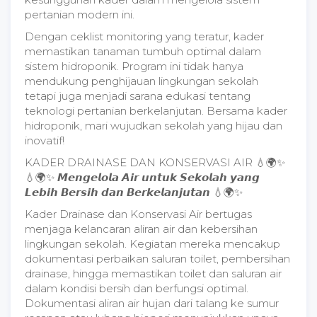
pertanian modern ini.
Dengan ceklist monitoring yang teratur, kader
memastikan tanaman tumbuh optimal dalam
sistem hidroponik. Program ini tidak hanya
mendukung penghijauan lingkungan sekolah
tetapi juga menjadi sarana edukasi tentang
teknologi pertanian berkelanjutan. Bersama kader
hidroponik, mari wujudkan sekolah yang hijau dan
inovatif!
KADER DRAINASE DAN KONSERVASI AIR 💧🌍✨
💧🌍✨ 𝙈𝙚𝙣𝙜𝙚𝙡𝙤𝙡𝙖 𝘼𝙞𝙧 𝙪𝙣𝙩𝙪𝙠 𝙎𝙚𝙠𝙤𝙡𝙖𝙝 𝙮𝙖𝙣𝙜
𝙇𝙚𝙗𝙞𝙝 𝘽𝙚𝙧𝙨𝙞𝙝 𝙙𝙖𝙣 𝘽𝙚𝙧𝙠𝙚𝙡𝙖𝙣𝙟𝙪𝙩𝙖𝙣 💧🌍✨
Kader Drainase dan Konservasi Air bertugas
menjaga kelancaran aliran air dan kebersihan
lingkungan sekolah. Kegiatan mereka mencakup
dokumentasi perbaikan saluran toilet, pembersihan
drainase, hingga memastikan toilet dan saluran air
dalam kondisi bersih dan berfungsi optimal.
Dokumentasi aliran air hujan dari talang ke sumur