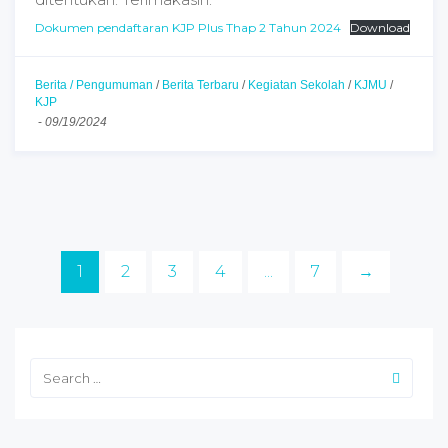
Dokumen pendaftaran KJP Plus Thap 2 Tahun 2024
Download
Berita / Pengumuman
/
Berita Terbaru
/
Kegiatan Sekolah
/
KJMU
/
KJP
-
09/19/2024
1
2
3
4
...
7
→