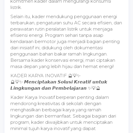
komitmen kader dalam mengurangi konsumsi
listrik.
Selain itu, kader mendukung penggunaan energi
terbarukan, pengaturan suhu AC secara efisien, dan
perawatan rutin peralatan listrik untuk menjaga
efisiensi energi. Program sehari tanpa asap
kendaraan bermotor juga menjadi bagian penting
dari inisiatif ini, didukung oleh dokumentasi
penggunaan bahan bakar ramah lingkungan.
Bersama kader konservasi energi, mari ciptakan
masa depan yang lebih hijau dan hemat energi!
KADER KARYA INOVATIF 🔮💡✨
🔮💡✨ 𝙈𝙚𝙣𝙘𝙞𝙥𝙩𝙖𝙠𝙖𝙣 𝙎𝙤𝙡𝙪𝙨𝙞 𝙆𝙧𝙚𝙖𝙩𝙞𝙛 𝙪𝙣𝙩𝙪𝙠
𝙇𝙞𝙣𝙜𝙠𝙪𝙣𝙜𝙖𝙣 𝙙𝙖𝙣 𝙋𝙚𝙢𝙗𝙚𝙡𝙖𝙟𝙖𝙧𝙖𝙣 ✨💡🔮
Kader Karya Inovatif berperan penting dalam
mendorong kreativitas di sekolah dengan
menghasilkan berbagai karya yang ramah
lingkungan dan bermanfaat. Sebagai bagian dari
program, kader diwajibkan untuk menciptakan
minimal tujuh karya inovatif yang dapat