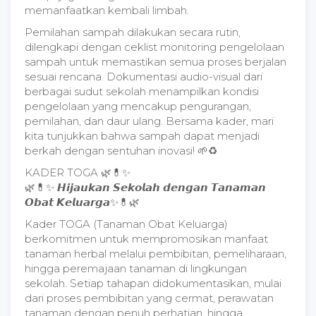
memanfaatkan kembali limbah.
Pemilahan sampah dilakukan secara rutin,
dilengkapi dengan ceklist monitoring pengelolaan
sampah untuk memastikan semua proses berjalan
sesuai rencana. Dokumentasi audio-visual dari
berbagai sudut sekolah menampilkan kondisi
pengelolaan yang mencakup pengurangan,
pemilahan, dan daur ulang. Bersama kader, mari
kita tunjukkan bahwa sampah dapat menjadi
berkah dengan sentuhan inovasi! 🌱♻
KADER TOGA 🌿💊✨
🌿💊✨ 𝙃𝙞𝙟𝙖𝙪𝙠𝙖𝙣 𝙎𝙚𝙠𝙤𝙡𝙖𝙝 𝙙𝙚𝙣𝙜𝙖𝙣 𝙏𝙖𝙣𝙖𝙢𝙖𝙣
𝙊𝙗𝙖𝙩 𝙆𝙚𝙡𝙪𝙖𝙧𝙜𝙖✨💊🌿
Kader TOGA (Tanaman Obat Keluarga)
berkomitmen untuk mempromosikan manfaat
tanaman herbal melalui pembibitan, pemeliharaan,
hingga peremajaan tanaman di lingkungan
sekolah. Setiap tahapan didokumentasikan, mulai
dari proses pembibitan yang cermat, perawatan
tanaman dengan penuh perhatian, hingga