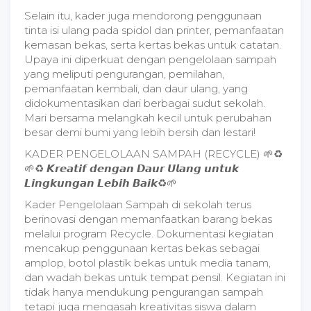
Selain itu, kader juga mendorong penggunaan
tinta isi ulang pada spidol dan printer, pemanfaatan
kemasan bekas, serta kertas bekas untuk catatan.
Upaya ini diperkuat dengan pengelolaan sampah
yang meliputi pengurangan, pemilahan,
pemanfaatan kembali, dan daur ulang, yang
didokumentasikan dari berbagai sudut sekolah.
Mari bersama melangkah kecil untuk perubahan
besar demi bumi yang lebih bersih dan lestari!
KADER PENGELOLAAN SAMPAH (RECYCLE) 🌱♻
🌱♻ 𝙆𝙧𝙚𝙖𝙩𝙞𝙛 𝙙𝙚𝙣𝙜𝙖𝙣 𝘿𝙖𝙪𝙧 𝙐𝙡𝙖𝙣𝙜 𝙪𝙣𝙩𝙪𝙠
𝙇𝙞𝙣𝙜𝙠𝙪𝙣𝙜𝙖𝙣 𝙇𝙚𝙗𝙞𝙝 𝘽𝙖𝙞𝙠♻🌱
Kader Pengelolaan Sampah di sekolah terus
berinovasi dengan memanfaatkan barang bekas
melalui program Recycle. Dokumentasi kegiatan
mencakup penggunaan kertas bekas sebagai
amplop, botol plastik bekas untuk media tanam,
dan wadah bekas untuk tempat pensil. Kegiatan ini
tidak hanya mendukung pengurangan sampah
tetapi juga mengasah kreativitas siswa dalam