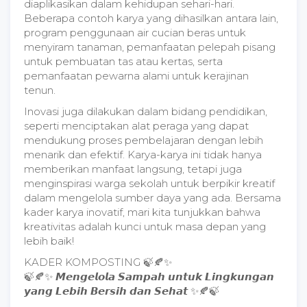
diaplikasikan dalam kehidupan sehari-hari.
Beberapa contoh karya yang dihasilkan antara lain,
program penggunaan air cucian beras untuk
menyiram tanaman, pemanfaatan pelepah pisang
untuk pembuatan tas atau kertas, serta
pemanfaatan pewarna alami untuk kerajinan
tenun.
Inovasi juga dilakukan dalam bidang pendidikan,
seperti menciptakan alat peraga yang dapat
mendukung proses pembelajaran dengan lebih
menarik dan efektif. Karya-karya ini tidak hanya
memberikan manfaat langsung, tetapi juga
menginspirasi warga sekolah untuk berpikir kreatif
dalam mengelola sumber daya yang ada. Bersama
kader karya inovatif, mari kita tunjukkan bahwa
kreativitas adalah kunci untuk masa depan yang
lebih baik!
KADER KOMPOSTING 🍃🍂✨
🍃🍂✨ 𝙈𝙚𝙣𝙜𝙚𝙡𝙤𝙡𝙖 𝙎𝙖𝙢𝙥𝙖𝙝 𝙪𝙣𝙩𝙪𝙠 𝙇𝙞𝙣𝙜𝙠𝙪𝙣𝙜𝙖𝙣
𝙮𝙖𝙣𝙜 𝙇𝙚𝙗𝙞𝙝 𝘽𝙚𝙧𝙨𝙞𝙝 𝙙𝙖𝙣 𝙎𝙚𝙝𝙖𝙩 ✨🍂🍃