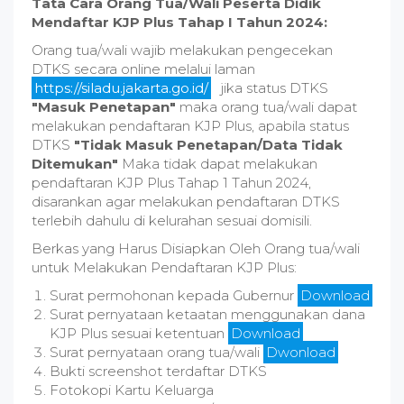
Tata Cara Orang Tua/Wali Peserta Didik
Mendaftar KJP Plus Tahap I Tahun 2024:
Orang tua/wali wajib melakukan pengecekan
DTKS secara online melalui laman
https://siladu.jakarta.go.id/
jika status DTKS
"Masuk Penetapan"
maka orang tua/wali dapat
melakukan pendaftaran KJP Plus, apabila status
DTKS
"Tidak Masuk Penetapan/Data Tidak
Ditemukan"
Maka tidak dapat melakukan
pendaftaran KJP Plus Tahap 1 Tahun 2024,
disarankan agar melakukan pendaftaran DTKS
terlebih dahulu di kelurahan sesuai domisili.
Berkas yang Harus Disiapkan Oleh Orang tua/wali
untuk Melakukan Pendaftaran KJP Plus:
Surat permohonan kepada Gubernur
Download
Surat pernyataan ketaatan menggunakan dana
KJP Plus sesuai ketentuan
Download
Surat pernyataan orang tua/wali
Dwonload
Bukti screenshot terdaftar DTKS
Fotokopi Kartu Keluarga