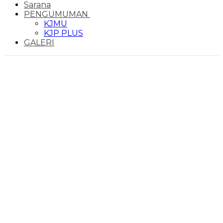
Sarana
PENGUMUMAN
KJMU
KJP PLUS
GALERI
January 6, 2025
Ark
/
2025
/
January
/
6