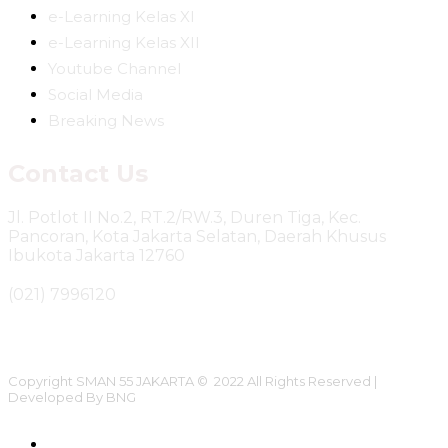
e-Learning Kelas XI
e-Learning Kelas XII
Youtube Channel
Social Media
Breaking News
Contact Us
Jl. Potlot II No.2, RT.2/RW.3, Duren Tiga, Kec.
Pancoran, Kota Jakarta Selatan, Daerah Khusus
Ibukota Jakarta 12760
(021) 7996120
Copyright SMAN 55 JAKARTA © 2022 All Rights Reserved |
Developed By BNG