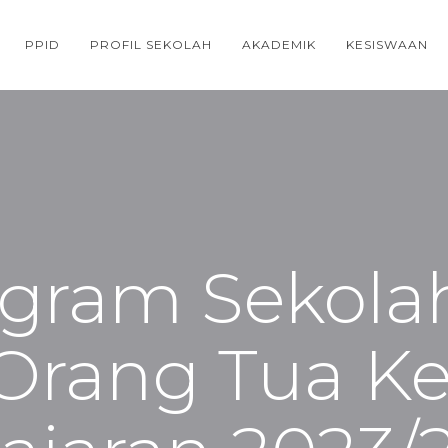
PPID
PROFIL SEKOLAH
AKADEMIK
KESISWAAN
ogram Sekola
rang Tua Kel