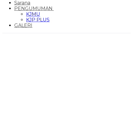
Sarana
PENGUMUMAN
KJMU
KJP PLUS
GALERI
Pengumuman Hasil Seleksi
Mutasi Masuk Peserta Didik
Semester Ganjil Tahun Pelajaran
2022-2023
Ark
/
Berita / Pengumuman
/
Pengumuman Hasil