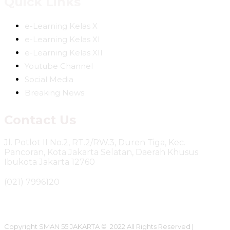
Quick Links
e-Learning Kelas X
e-Learning Kelas XI
e-Learning Kelas XII
Youtube Channel
Social Media
Breaking News
Contact Us
Jl. Potlot II No.2, RT.2/RW.3, Duren Tiga, Kec.
Pancoran, Kota Jakarta Selatan, Daerah Khusus
Ibukota Jakarta 12760
(021) 7996120
Copyright SMAN 55 JAKARTA © 2022 All Rights Reserved |