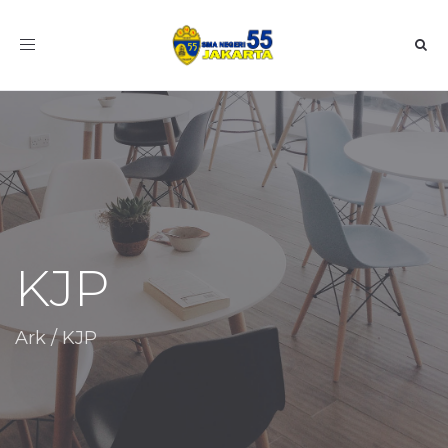
Toggle
navigation
KJP
Ark
/
KJP