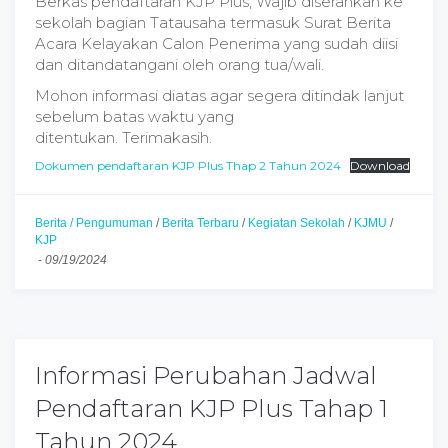
Berkas pendaftaran KJP Plus, Wajib diserahkan ke
sekolah bagian Tatausaha termasuk Surat Berita
Acara Kelayakan Calon Penerima yang sudah diisi
dan ditandatangani oleh orang tua/wali.
Mohon informasi diatas agar segera ditindak lanjut
sebelum batas waktu yang
ditentukan. Terimakasih.
Dokumen pendaftaran KJP Plus Thap 2 Tahun 2024
Download
Berita / Pengumuman
/
Berita Terbaru
/
Kegiatan Sekolah
/
KJMU
/
KJP
-
09/19/2024
Informasi Perubahan Jadwal
Pendaftaran KJP Plus Tahap 1
Tahun 2024