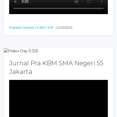
Kegiatan Sekolah
/
KJMU
/
KJP
-
12/15/2023
Jurnal Pra KBM SMA Negeri 55
Jakarta