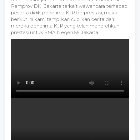
Pemprov DKI Jakarta terkait wawancara terhadap
peserta didik penerima KJP berprestasi, maka
berikut ini kami tampilkan cuplikan cerita dari
mereka penerima KJP yang telah menorehkan
prestasi untuk SMA Negeri 55 Jakarta.