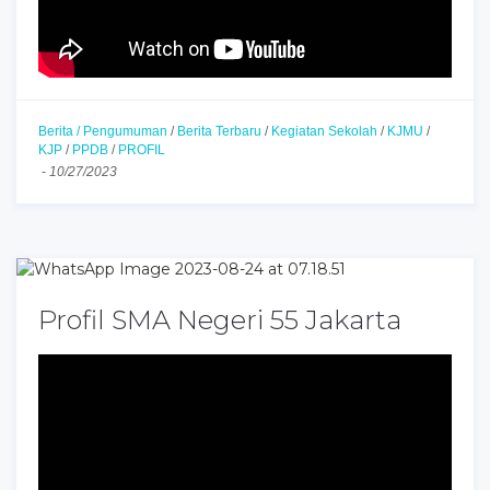
Berita / Pengumuman
/
Berita Terbaru
/
Kegiatan Sekolah
/
KJMU
/
KJP
/
PPDB
/
PROFIL
-
10/27/2023
Profil SMA Negeri 55 Jakarta