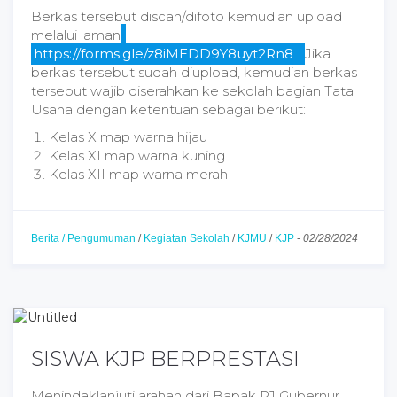
Berkas tersebut discan/difoto kemudian upload
melalui laman
https://forms.gle/z8iMEDD9Y8uyt2Rn8
Jika
berkas tersebut sudah diupload, kemudian berkas
tersebut wajib diserahkan ke sekolah bagian Tata
Usaha dengan ketentuan sebagai berikut:
Kelas X map warna hijau
Kelas XI map warna kuning
Kelas XII map warna merah
Berita / Pengumuman
/
Kegiatan Sekolah
/
KJMU
/
KJP
-
02/28/2024
SISWA KJP BERPRESTASI
Menindaklanjuti arahan dari Bapak PJ Gubernur